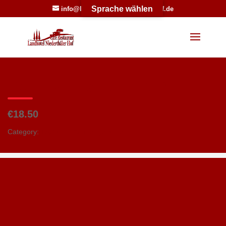
Sprache wählen
info@landhotel-niederthaeler-hof.de
Werkzeugleiste öffnen
Schnitzel „Wiener Art“
€18.50
Category:
Topf und Pfannengerichte