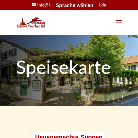
info@landhotel-niederthaeler-hof.de
Sprache wählen
Werkzeugleiste öffnen
Speisekarte
Hausgemachte Suppen