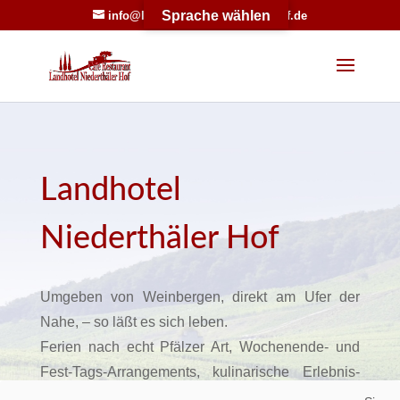
Sprache wählen
info@landhotel-niederthaeler-hof.de
Werkzeugleiste öffnen
Landhotel
Niederthäler Hof
Umgeben von Weinbergen, direkt am Ufer der
Nahe, – so läßt es sich leben.
Ferien nach echt Pfälzer Art, Wochenende- und
Fest-Tags-Arrangements, kulinarische Erlebnis-
Tage Familien- oder Firmen-Feiern, Fest-Menüs,